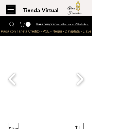
Tienda Virtual
Para comprar
escríbenos al WhatsApp
Paga con Tarjeta Crédito - PSE - Nequi - Daviplata - Llave - Paypal 
Filtro