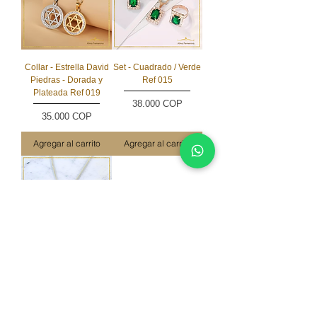
Collar - Estrella David
Set - Cuadrado / Verde
Piedras - Dorada y
Ref 015
Plateada Ref 019
Precio
38.000 COP
Precio
35.000 COP
Agregar al carrito
Agregar al carrito
Dije Estrella David
Precio
90.000 COP
Agregar al carrito