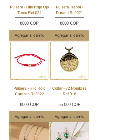
Pulsera - Hilo Rojo Ojo
Pulsera Trebol -
Turco Ref 024
Dorado Ref 021
Precio
Precio
8000 COP
8000 COP
Agregar al carrito
Agregar al carrito
Pulsera - Hilo Rojo
Collar - 72 Nombres
Corazon Ref 022
Ref 018
Precio
Precio
8000 COP
55.000 COP
Agregar al carrito
Agregar al carrito