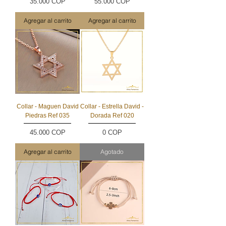
Precio
Precio
35.000 COP
55.000 COP
Agregar al carrito
Agregar al carrito
Collar - Maguen David
Collar - Estrella David -
Piedras Ref 035
Dorada Ref 020
Precio
Precio
45.000 COP
0 COP
Agregar al carrito
Agotado