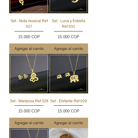
Set - Nota musical Ref
Set - Luna y Estrella
027
Ref 031
Precio
Precio
15.000 COP
15.000 COP
Agregar al carrito
Agregar al carrito
Set - Mariposa Ref 028
Set - Elefante Ref 029
Precio
Precio
15.000 COP
15.000 COP
Agregar al carrito
Agregar al carrito