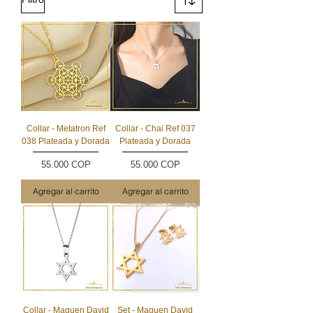
Collar - Metatron Ref
Collar - Chai Ref 037
038 Plateada y Dorada
Plateada y Dorada
Precio
Precio
55.000 COP
55.000 COP
Agregar al carrito
Agregar al carrito
Collar - Maguen David
Set - Maguen David