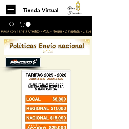
Tienda Virtual
Para comprar
escríbenos al WhatsApp
Paga con Tarjeta Crédito - PSE - Nequi - Daviplata - Llave - Paypal 