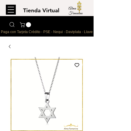
Tienda Virtual
Para comprar
escríbenos al WhatsApp
Paga con Tarjeta Crédito - PSE - Nequi - Daviplata - Llave - Paypal 