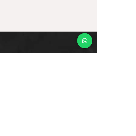
Ofertas
Moda
Joyas
Contacto
Tienda Virtual
Horario del Chat
Domingo a Jueves: 9am a 11pm
Viernes 9am a 5pm
Sábado: Cerrado
Bogotá D.C., Colombia
Cliente
Proceso de Compra