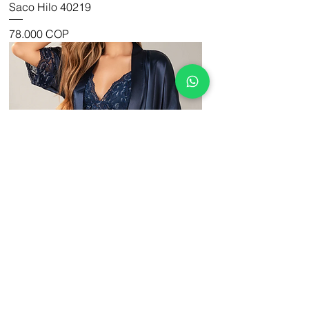
Saco Hilo 40219
Precio
78.000 COP
Levantadora Satin 25005
Precio
110.000 COP