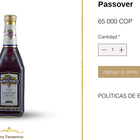
Passover
Pr
65.000 COP
Cantidad
*
Agregar al carrito
POLÍTICAS DE 
Enviamos con transp
del articulo no incl
contraentrega. Cita 