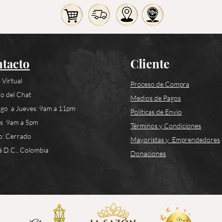
tacto
Cliente
 Virtual
Proceso de Compra
o del Chat
Medios de Pagos
go a Jueves: 9am a 11pm
Políticas de Envío
es 9am a 5pm
Términos y Condiciones
o: Cerrado
Mayoristas y Emprendedores
 D.C., Colombia
Donaciones