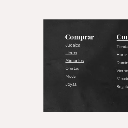
Comprar
Con
Judaica
Tienda
Libros
Horari
Alimentos
Domin
Ofertas
Viern
Moda
Sábad
Joyas
Bogotá