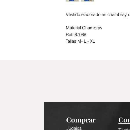
Vestido elaborado en chambray co
Material Chambray
Ref: 87088
Tallas M- L - XL
Comprar
Con
Judaica
Tienda