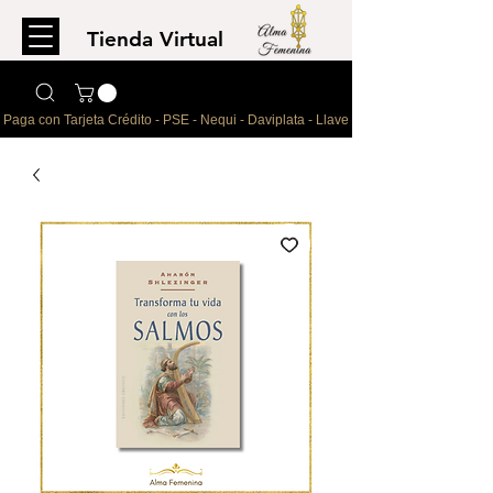
Tienda Virtual
Para comprar
escríbenos al WhatsApp
Paga con Tarjeta Crédito - PSE - Nequi - Daviplata - Llave - Paypal 