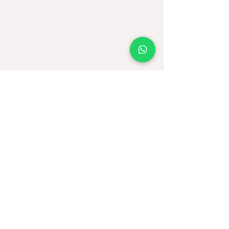
Comprar
Judaica
Libros
Alimentos
Ofertas
Moda
Joyas
Contacto
Tienda Virtual
Horario del Chat
Domingo a Jueves: 9am a 11pm
Viernes 9am a 5pm
Sábado: Cerrado
Bogotá D.C., Colombia