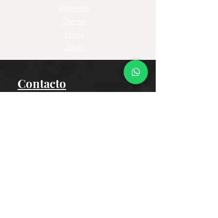
Alimentos
Ofertas
Moda
Joyas
Contacto
Tienda Virtual
Horario del Chat
Domingo a Jueves: 9am a 11pm
Viernes 9am a 5pm
Sábado: Cerrado
Bogotá D.C., Colombia
Cliente
Proceso de Compra