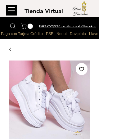
Tienda Virtual
Para comprar
escríbenos al WhatsApp
Paga con Tarjeta Crédito - PSE - Nequi - Daviplata - Llave - Paypal 