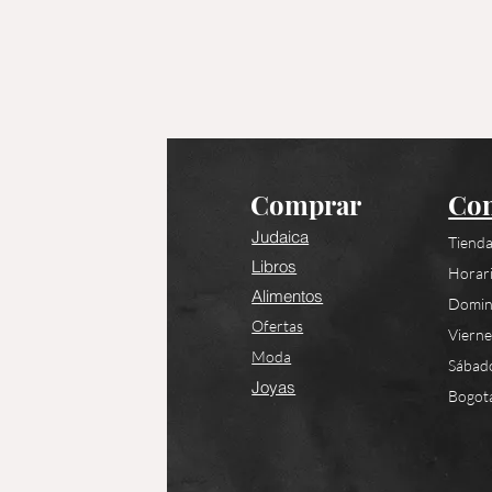
Comprar
Con
Judaica
Tienda
Libros
Horari
Alimentos
Domin
Ofertas
Viern
Moda
Sábad
Joyas
Bogotá