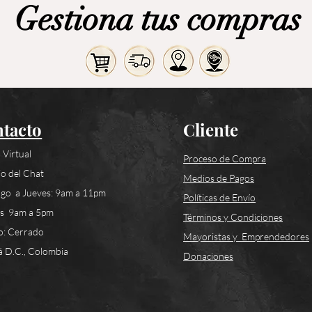
Gestiona tus compras
tacto
Cliente
 Virtual
Proceso de Compra
o del Chat
Medios de Pagos
go a Jueves: 9am a 11pm
Políticas de Envío
es 9am a 5pm
Términos y Condiciones
o: Cerrado
Mayoristas y Emprendedores
 D.C., Colombia
Donaciones