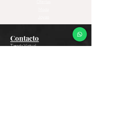
Ofertas
Moda
Joyas
Contacto
Tienda Virtual
Horario del Chat
Domingo a Jueves: 9am a 11pm
Viernes 9am a 5pm
Sábado: Cerrado
Bogotá D.C., Colombia
Cliente
Proceso de Compra
Medios de Pagos