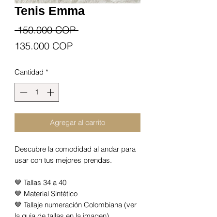
Tenis Emma
Precio
 150.000 COP 
Precio
135.000 COP
de
Cantidad
*
oferta
Agregar al carrito
Descubre la comodidad al andar para
usar con tus mejores prendas.
🤎 Tallas 34 a 40
🤎 Material Sintético
🤎 Tallaje numeración Colombiana (ver
la guia de tallas en la imagen)