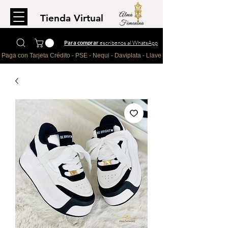
Tienda Virtual
Para comprar
escríbenos al WhatsApp
Paga con Tarjeta Crédito - PSE - Nequi - Daviplata - Llave - Paypal 