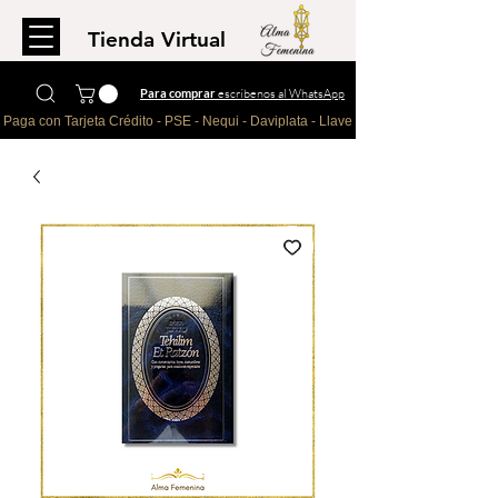
Tienda Virtual
Para comprar
escríbenos al WhatsApp
Paga con Tarjeta Crédito - PSE - Nequi - Daviplata - Llave - Paypal 