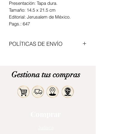
Presentación: Tapa dura.
Tamaño: 14.5 x 21.5 cm
Editorial: Jerusalem de México.
Pags.: 647
POLÍTICAS DE ENVÍO
Enviamos con transportadoras
nacionales, el valor del articulo no
incluye envio. Modalidad de pago
Gestiona tus compras
contraentrega. Cita previa para
recogerlo en Bogota.
Comprar
Judaica