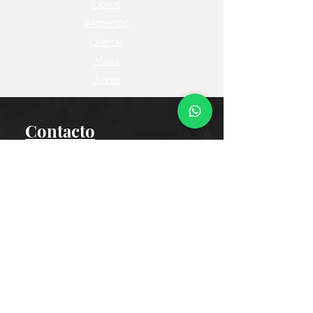
Libros
Alimentos
Ofertas
Moda
Joyas
Contacto
Tienda Virtual
Horario del Chat
Domingo a Jueves: 9am a 11pm
Viernes 9am a 5pm
Sábado: Cerrado
Bogotá D.C., Colombia
Cliente