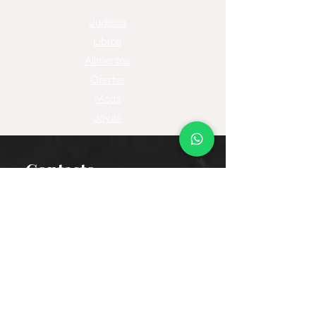
Judaica
Libros
Alimentos
Ofertas
Moda
Joyas
Contacto
Tienda Virtual
Horario del Chat
Domingo a Jueves: 9am a 11pm
Viernes 9am a 5pm
Sábado: Cerrado
Bogotá D.C., Colombia