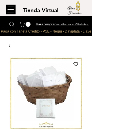
Tienda Virtual
Para comprar
escríbenos al WhatsApp
Paga con Tarjeta Crédito - PSE - Nequi - Daviplata - Llave - Paypal 