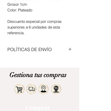
Grosor 1cm
Color: Plateado
Descuento especial por compras
superiores a 6 unidades de esta
referencia.
POLÍTICAS DE ENVÍO
Enviamos con transportadoras
nacionales, el valor del articulo no
incluye envio. Modalidad de pago
Gestiona tus compras
contraentrega. Cita previa para
recogerlo en Bogota.
Comprar