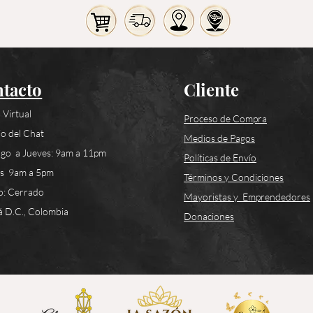
tacto
Cliente
 Virtual
Proceso de Compra
o del Chat
Medios de Pagos
go a Jueves: 9am a 11pm
Políticas de Envío
es 9am a 5pm
Términos y Condiciones
o: Cerrado
Mayoristas y Emprendedores
 D.C., Colombia
Donaciones