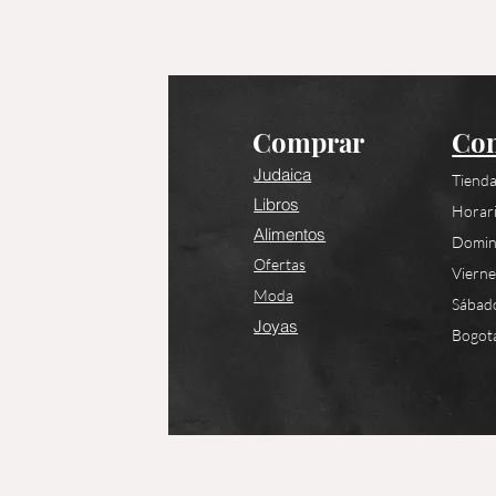
Comprar
Con
Judaica
Tienda
Libros
Horari
Alimentos
Domin
Ofertas
Viern
Moda
Sábad
Joyas
Bogotá