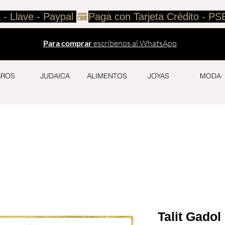
 - Llave - Paypal 
Para comprar
escríbenos al WhatsApp
BROS
JUDAICA
ALIMENTOS
JOYAS
MODA
Talit Gadol 