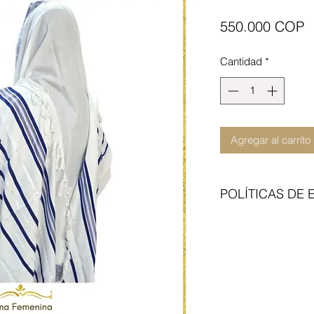
P
550.000 COP
Cantidad
*
Agregar al carrito
POLÍTICAS DE 
Enviamos con transp
del articulo no incl
contraentrega. Cita 