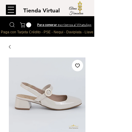
Tienda Virtual
Para comprar
escríbenos al WhatsApp
Paga con Tarjeta Crédito - PSE - Nequi - Daviplata - Llave - Paypal 