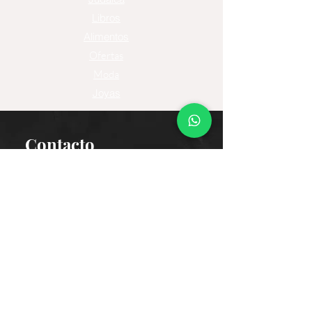
Libros
Alimentos
Ofertas
Moda
Joyas
Contacto
Tienda Virtual
Horario del Chat
Domingo a Jueves: 9am a 11pm
Viernes 9am a 5pm
Sábado: Cerrado
Bogotá D.C., Colombia