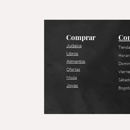
Comprar
Con
Judaica
Tienda
Libros
Horari
Alimentos
Domin
Ofertas
Viern
Moda
Sábad
Joyas
Bogotá