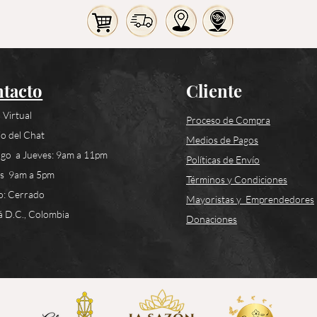
tacto
Cliente
 Virtual
Proceso de Compra
o del Chat
Medios de Pagos
go a Jueves: 9am a 11pm
Políticas de Envío
es 9am a 5pm
Términos y Condiciones
o: Cerrado
Mayoristas y Emprendedores
 D.C., Colombia
Donaciones