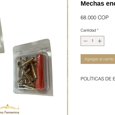
Mechas en
Pr
68.000 COP
Cantidad
*
Agregar al carrito
POLÍTICAS DE 
Enviamos con transp
del articulo no incl
contraentrega. Cita 