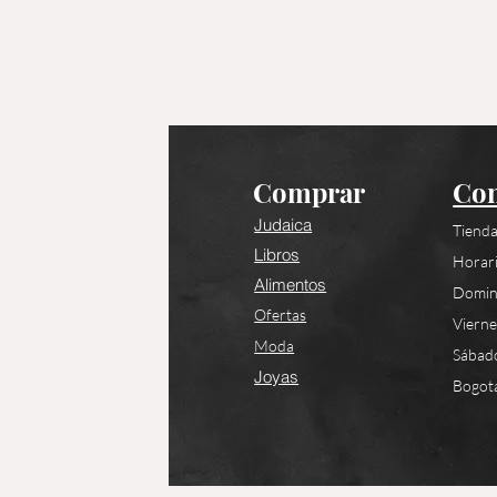
Comprar
Con
Judaica
Tienda
Libros
Horari
Alimentos
Domin
Ofertas
Viern
Moda
Sábad
Joyas
Bogotá