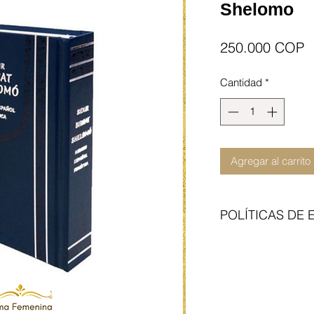
Shelomo
P
250.000 COP
Cantidad
*
Agregar al carrito
POLÍTICAS DE 
Enviamos con transp
del articulo no incl
contraentrega. Cita 