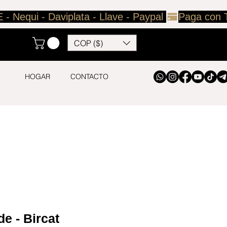
COP ($)
HOGAR
CONTACTO
e - Bircat