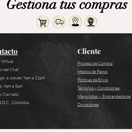
Gestiona tus compras
tacto
Cliente
 Virtual
Proceso de Compra
o del Chat
Medios de Pagos
go a Jueves: 9am a 11pm
Políticas de Envío
es 9am a 5pm
Términos y Condiciones
o: Cerrado
Mayoristas y Emprendedores
 D.C., Colombia
Donaciones