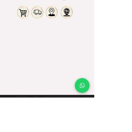
recogerlo en Bogota.
Comprar
Judaica
Libros
Alimentos
Ofertas
Moda
Joyas
Contacto
Tienda Virtual
Horario del Chat