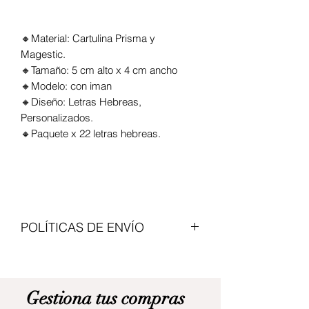
🔸Material: Cartulina Prisma y
Magestic.
🔸Tamaño: 5 cm alto x 4 cm ancho
🔸Modelo: con iman
🔸Diseño: Letras Hebreas,
Personalizados.
🔸Paquete x 22 letras hebreas.
POLÍTICAS DE ENVÍO
Enviamos con transportadoras
nacionales, el valor del articulo no
incluye envio. Modalidad de pago
Gestiona tus compras
contraentrega. Cita previa para