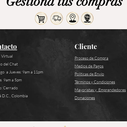
Gestiona tus compras
tacto
Cliente
 Virtual
Proceso de Compra
o del Chat
Medios de Pagos
go a Jueves: 9am a 11pm
Políticas de Envío
es 9am a 5pm
Términos y Condiciones
o: Cerrado
Mayoristas y Emprendedores
 D.C., Colombia
Donaciones