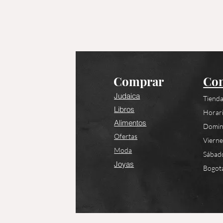
Comprar
Con
Judaica
Tienda
Libros
Horari
Alimentos
Domin
Ofertas
Viern
Moda
Sábad
Joyas
Bogotá