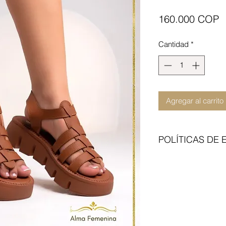
P
160.000 COP
Cantidad
*
Agregar al carrito
POLÍTICAS DE 
Enviamos con transp
del articulo no incl
contraentrega. Cita 