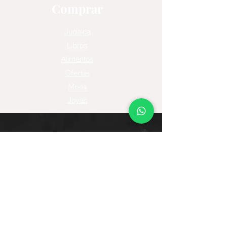
Comprar
Judaica
Libros
Alimentos
Ofertas
Moda
Joyas
Contacto
Tienda Virtual
Horario del Chat
Domingo a Jueves: 9am a 11pm
Viernes 9am a 5pm
Sábado: Cerrado
Bogotá D.C., Colombia