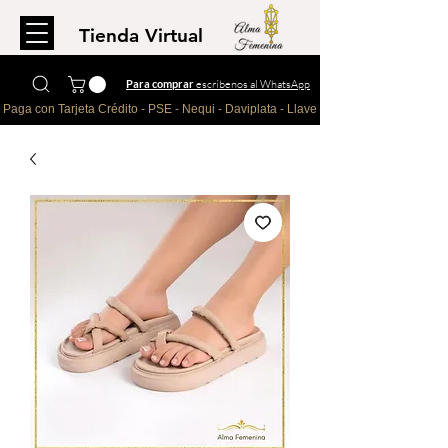
Tienda Virtual
Para comprar
escríbenos al WhatsApp
Paga con Tarjeta Crédito - PSE - Nequi - Daviplata - Llave - Paypal 