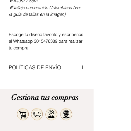
🍂Altura 2.5cm
🍂Tallaje numeración Colombiana (ver
la guia de tallas en la imagen)
Escoge tu diseño favorito y escribenos
al Whatsapp 3015476389 para realizar
tu compra.
POLÍTICAS DE ENVÍO
Enviamos con transportadoras
nacionales, el valor del articulo no
incluye envio. Modalidad de pago
Gestiona tus compras
contraentrega. Cita previa para
recogerlo en Bogota.