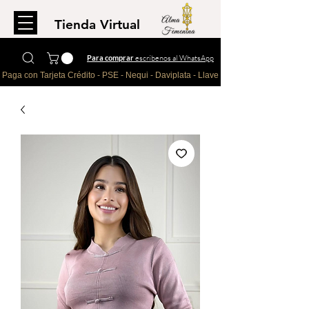
Tienda Virtual
Para comprar
escríbenos al WhatsApp
Paga con Tarjeta Crédito - PSE - Nequi - Daviplata - Llave - Paypal 