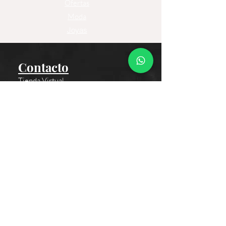
Ofertas
Moda
Joyas
Contacto
Tienda Virtual
Horario del Chat
Domingo a Jueves: 9am a 11pm
Viernes 9am a 5pm
Sábado: Cerrado
Bogotá D.C., Colombia
Cliente
Proceso de Compra
Medios de Pagos