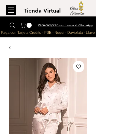
Tienda Virtual
Para comprar
escríbenos al WhatsApp
Paga con Tarjeta Crédito - PSE - Nequi - Daviplata - Llave - Paypal 