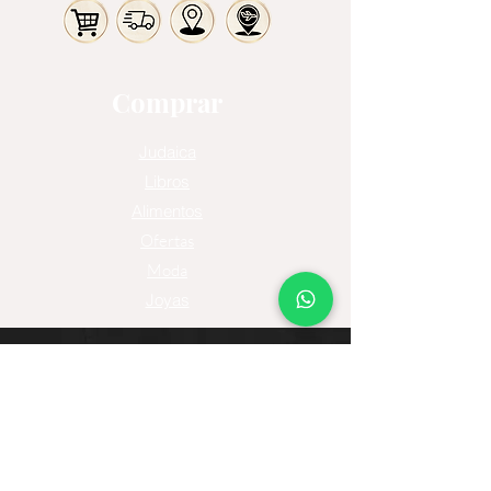
Comprar
Judaica
Libros
Alimentos
Ofertas
Moda
Joyas
Contacto
Tienda Virtual
Horario del Chat
Domingo a Jueves: 9am a 11pm