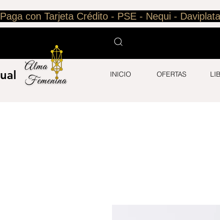
Paga con Tarjeta Crédito - PSE - Nequi - Daviplata
ual
INICIO
OFERTAS
LI