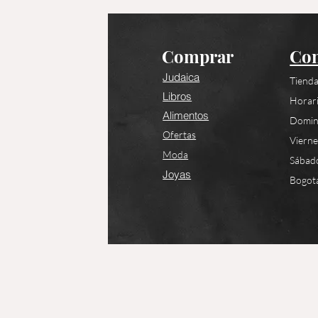
Comprar
Con
Judaica
Tienda
Libros
Horari
Alimentos
Domin
Ofertas
Viern
Moda
Sábad
Joyas
Bogotá