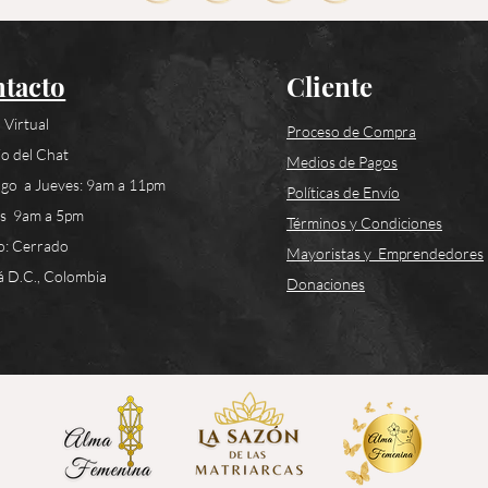
tacto
Cliente
 Virtual
Proceso de Compra
o del Chat
Medios de Pagos
go a Jueves: 9am a 11pm
Políticas de Envío
es 9am a 5pm
Términos y Condiciones
o: Cerrado
Mayoristas y Emprendedores
 D.C., Colombia
Donaciones