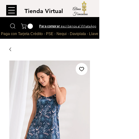
Tienda Virtual
Para comprar
escríbenos al WhatsApp
Paga con Tarjeta Crédito - PSE - Nequi - Daviplata - Llave - Paypal 