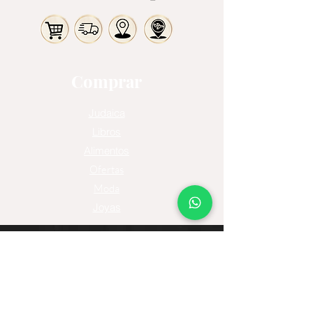
Comprar
Judaica
Libros
Alimentos
Ofertas
Moda
Joyas
Contacto
Tienda Virtual
Horario del Chat