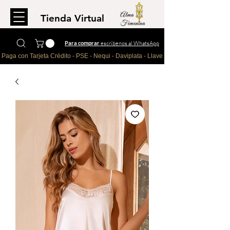
Tienda Virtual
Para comprar
escríbenos al WhatsApp
Paga con Tarjeta Crédito - PSE - Nequi - Daviplata - Llave - Paypal 