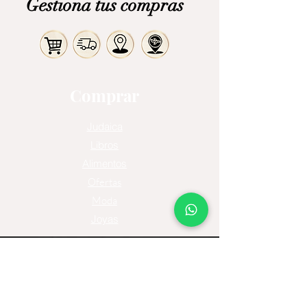
Gestiona tus compras
Comprar
Judaica
Libros
Alimentos
Ofertas
Moda
Joyas
Contacto
Tienda Virtual
Horario del Chat