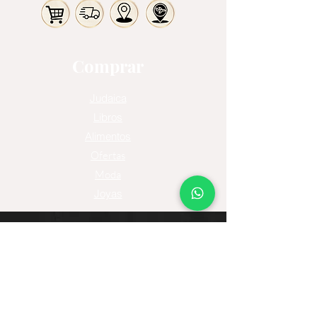
Comprar
Judaica
Libros
Alimentos
Ofertas
Moda
Joyas
Contacto
Tienda Virtual
Horario del Chat
Domingo a Jueves: 9am a 11pm