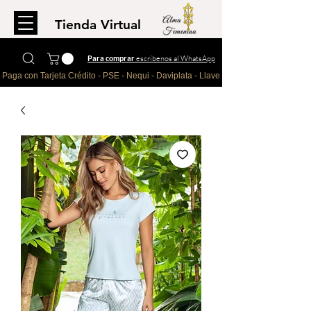
Tienda Virtual
Para comprar
escríbenos al WhatsApp
Paga con Tarjeta Crédito - PSE - Nequi - Daviplata - Llave - Paypal 