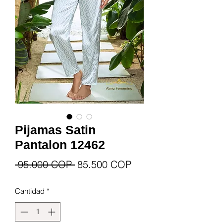
Pijamas Satin
Pantalon 12462
Precio
Precio
 95.000 COP 
85.500 COP
de
Cantidad
*
oferta