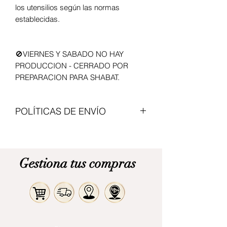
los utensilios según las normas
establecidas.
🚫VIERNES Y SABADO NO HAY
PRODUCCION - CERRADO POR
PREPARACION PARA SHABAT.
POLÍTICAS DE ENVÍO
Enviamos con transportadoras
nacionales, el valor del articulo no
incluye envio. Modalidad de pago
Gestiona tus compras
contraentrega. Cita previa para
recogerlo en Bogota.