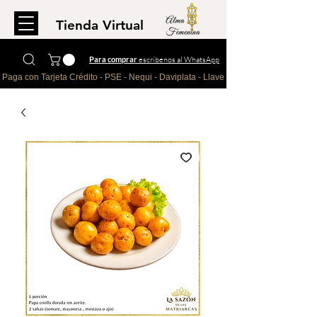
Tienda Virtual
Para comprar
escríbenos al WhatsApp
Paga con Tarjeta Crédito - PSE - Nequi - Daviplata - Llave - Paypal 