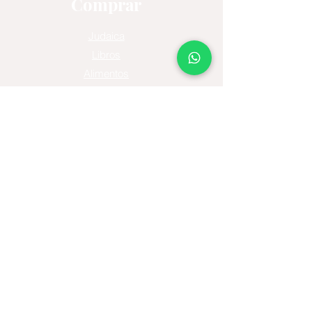
Comprar
Judaica
Libros
Alimentos
Ofertas
Moda
Joyas
Contacto
Tienda Virtual
Horario del Chat
Domingo a Jueves: 9am a 11pm
Viernes 9am a 5pm
Sábado: Cerrado
Bogotá D.C., Colombia