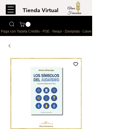
Tienda Virtual
Para comprar
escríbenos al WhatsApp
Paga con Tarjeta Crédito - PSE - Nequi - Daviplata - Llave - Paypal 