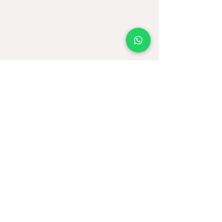
Comprar
Judaica
Libros
Alimentos
Ofertas
Moda
Joyas
Contacto
Tienda Virtual
Horario del Chat
Domingo a Jueves: 9am a 11pm
Viernes 9am a 5pm
Sábado: Cerrado
Bogotá D.C., Colombia