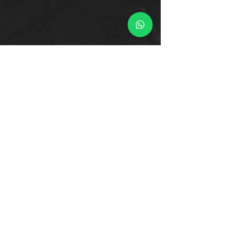
Contacto
Tienda Virtual
Horario del Chat
Domingo a Jueves: 9am a 11pm
Viernes 9am a 5pm
Sábado: Cerrado
Bogotá D.C., Colombia
Cliente
Proceso de Compra
Medios de Pagos
Políticas de Envío
Términos y Condiciones
Mayoristas y Emprendedores
Donaciones