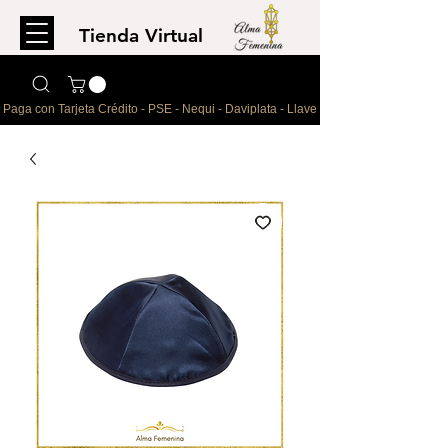
Tienda Virtual
Para comprar
escríbenos al WhatsApp
Paga con Tarjeta Crédito - PSE - Nequi - Daviplata - Llave - Paypal 