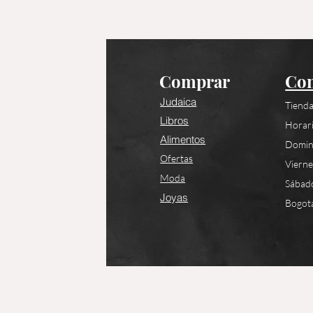
Comprar
Con
Judaica
Tienda
Libros
Horari
Alimentos
Domin
Ofertas
Viern
Moda
Sábad
Joyas
Bogotá