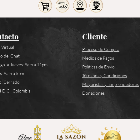
tacto
Cliente
 Virtual
Proceso de Compra
o del Chat
Medios de Pagos
go a Jueves: 9am a 11pm
Políticas de Envío
es 9am a 5pm
Términos y Condiciones
o: Cerrado
Mayoristas y Emprendedores
 D.C., Colombia
Donaciones