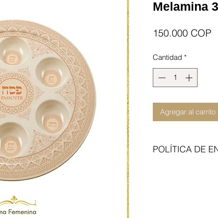
Melamina 
P
150.000 COP
Cantidad
*
Agregar al carrito
POLÍTICA DE E
Enviamos con transp
del articulo no incl
contraentrega. Cita 