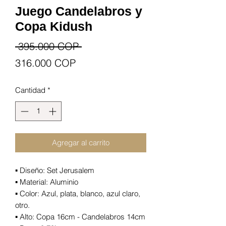
Juego Candelabros y
Copa Kidush
Precio
 395.000 COP 
Precio
316.000 COP
de
Cantidad
*
oferta
Agregar al carrito
▪️ Diseño: Set Jerusalem
▪️ Material: Aluminio
▪️ Color: Azul, plata, blanco, azul claro,
otro.
▪️ Alto: Copa 16cm - Candelabros 14cm