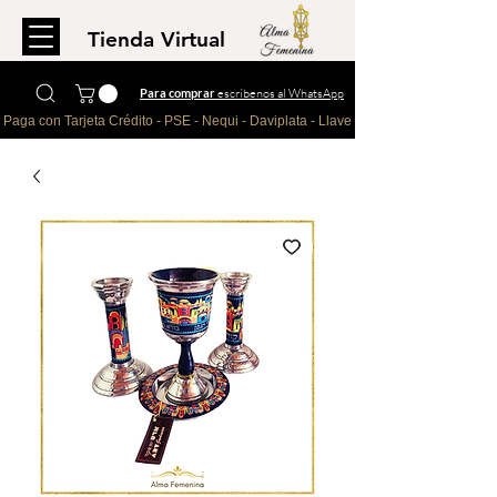
Tienda Virtual
Para comprar
escríbenos al WhatsApp
Paga con Tarjeta Crédito - PSE - Nequi - Daviplata - Llave - Paypal 