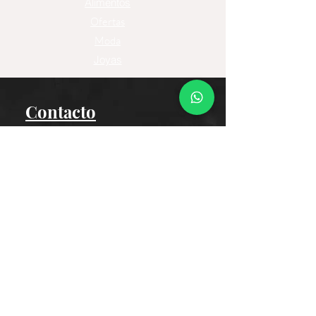
Alimentos
Ofertas
Moda
Joyas
Contacto
Tienda Virtual
Horario del Chat
Domingo a Jueves: 9am a 11pm
Viernes 9am a 5pm
Sábado: Cerrado
Bogotá D.C., Colombia
Cliente
Proceso de Compra