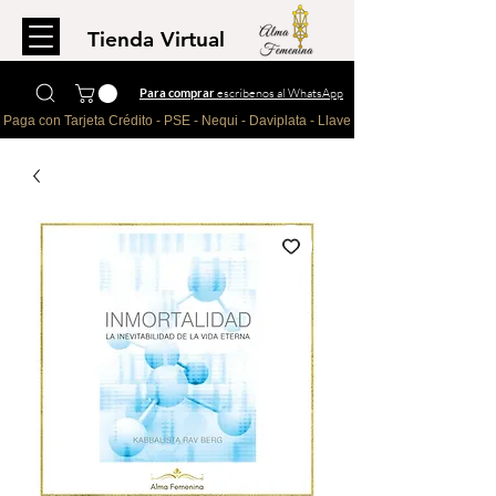
Tienda Virtual
Para comprar
escríbenos al WhatsApp
Paga con Tarjeta Crédito - PSE - Nequi - Daviplata - Llave - Paypal 