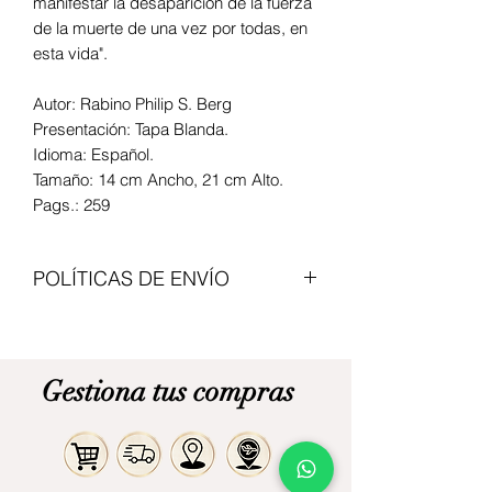
manifestar la desaparición de la fuerza
de la muerte de una vez por todas, en
esta vida".
Autor: Rabino Philip S. Berg
Presentación: Tapa Blanda.
Idioma: Español.
Tamaño: 14 cm Ancho, 21 cm Alto.
Pags.: 259
POLÍTICAS DE ENVÍO
Enviamos con transportadoras
nacionales, el valor del articulo no
incluye envio. Modalidad de pago
Gestiona tus compras
contraentrega. Cita previa para
recogerlo en Bogota.