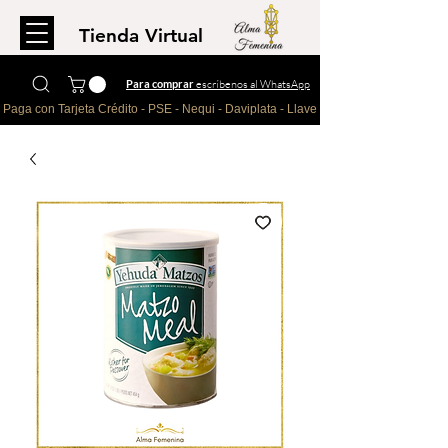
Tienda Virtual
Para comprar
escríbenos al WhatsApp
Paga con Tarjeta Crédito - PSE - Nequi - Daviplata - Llave - Paypal 