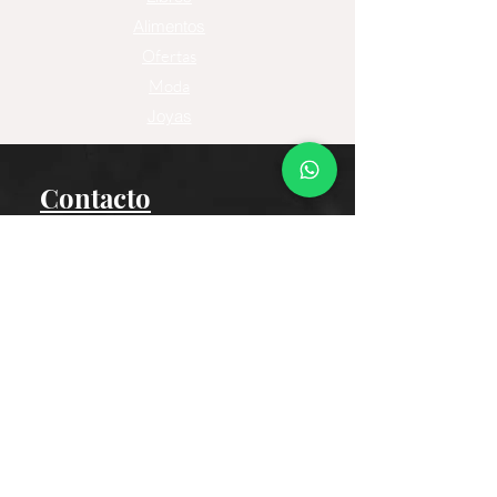
Alimentos
Ofertas
Moda
Joyas
Contacto
Tienda Virtual
Horario del Chat
Domingo a Jueves: 9am a 11pm
Viernes 9am a 5pm
Sábado: Cerrado
Bogotá D.C., Colombia
Cliente