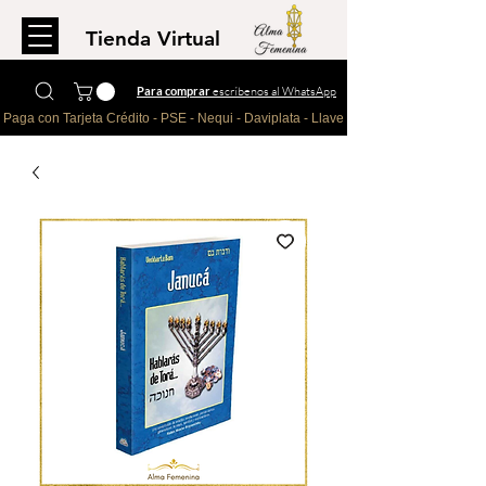
Tienda Virtual
Para comprar
escríbenos al WhatsApp
Paga con Tarjeta Crédito - PSE - Nequi - Daviplata - Llave - Paypal 