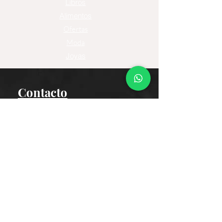
Libros
Alimentos
Ofertas
Moda
Joyas
Contacto
Tienda Virtual
Horario del Chat
Domingo a Jueves: 9am a 11pm
Viernes 9am a 5pm
Sábado: Cerrado
Bogotá D.C., Colombia
Cliente