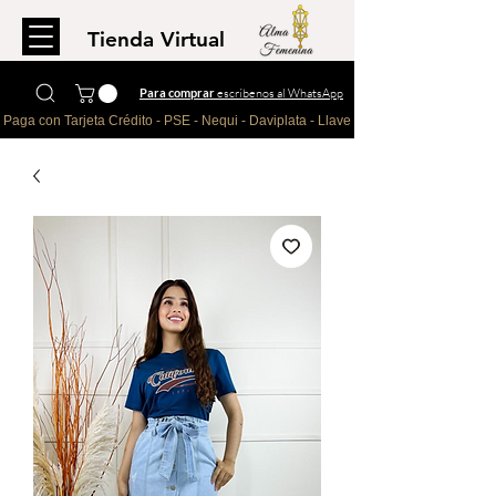
Tienda Virtual
Para comprar
escríbenos al WhatsApp
Paga con Tarjeta Crédito - PSE - Nequi - Daviplata - Llave - Paypal 