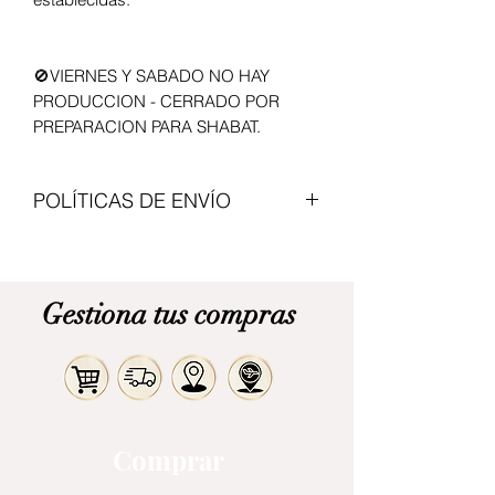
🚫VIERNES Y SABADO NO HAY
PRODUCCION - CERRADO POR
PREPARACION PARA SHABAT.
POLÍTICAS DE ENVÍO
Enviamos con transportadoras
nacionales, el valor del articulo no
incluye envio. Modalidad de pago
Gestiona tus compras
contraentrega. Cita previa para
recogerlo en Bogota.
Comprar