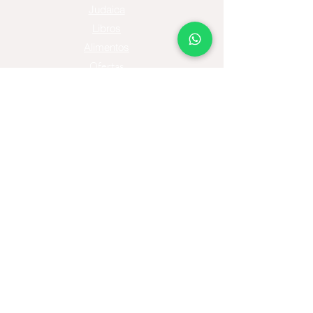
Judaica
Libros
Alimentos
Ofertas
Moda
Joyas
Contacto
Tienda Virtual
Horario del Chat
Domingo a Jueves: 9am a 11pm
Viernes 9am a 5pm
Sábado: Cerrado
Bogotá D.C., Colombia