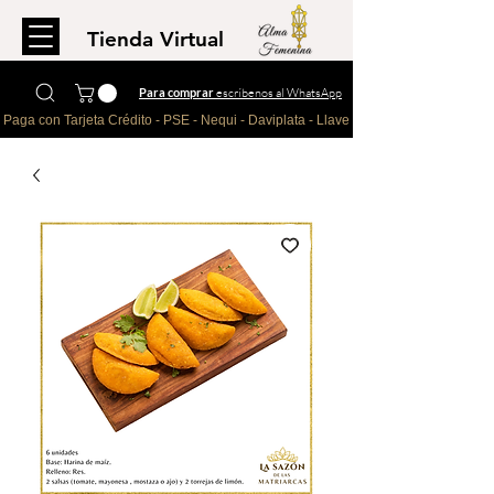
Tienda Virtual
Para comprar
escríbenos al WhatsApp
Paga con Tarjeta Crédito - PSE - Nequi - Daviplata - Llave - Paypal 