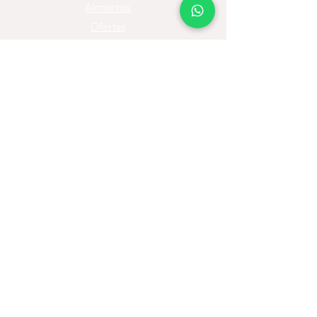
Alimentos
Ofertas
Moda
Joyas
Contacto
Tienda Virtual
Horario del Chat
Domingo a Jueves: 9am a 11pm
Viernes 9am a 5pm
Sábado: Cerrado
Bogotá D.C., Colombia
Cliente
Proceso de Compra