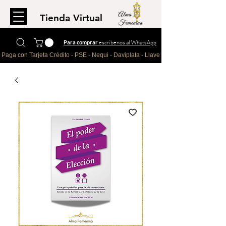
Tienda Virtual
Para comprar
escríbenos al WhatsApp
Paga con Tarjeta Crédito - PSE - Nequi - Daviplata - Llave - Paypal 