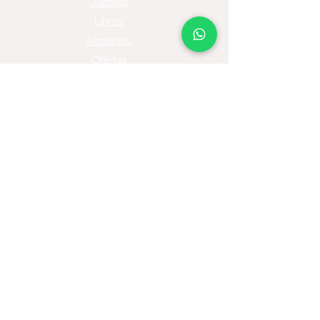
Judaica
Libros
Alimentos
Ofertas
Moda
Joyas
Contacto
Tienda Virtual
Horario del Chat
Domingo a Jueves: 9am a 11pm
Viernes 9am a 5pm
Sábado: Cerrado
Bogotá D.C., Colombia