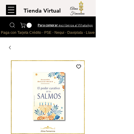
Tienda Virtual
Para comprar
escríbenos al WhatsApp
Paga con Tarjeta Crédito - PSE - Nequi - Daviplata - Llave - Paypal 