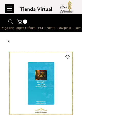
Tienda Virtual
Para comprar
escríbenos al WhatsApp
Paga con Tarjeta Crédito - PSE - Nequi - Daviplata - Llave - Paypal 