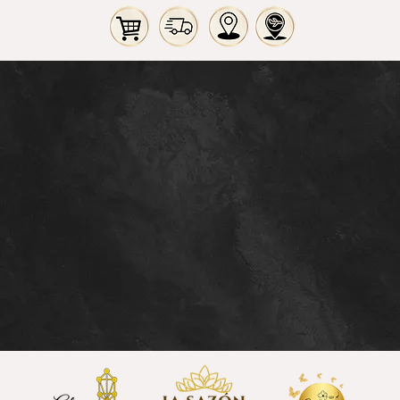
tacto
Cliente
 Virtual
Proceso de Compra
o del Chat
Medios de Pagos
go a Jueves: 9am a 11pm
Políticas de Envío
es 9am a 5pm
Términos y Condiciones
o: Cerrado
Mayoristas y Emprendedores
 D.C., Colombia
Donaciones