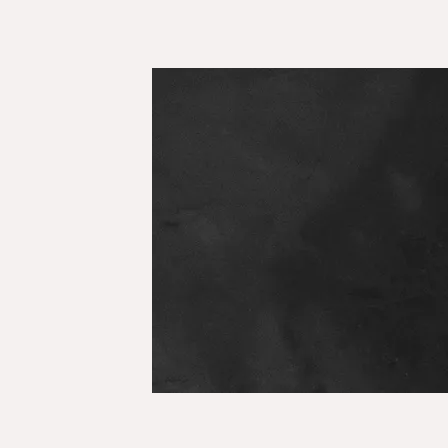
Comprar
Con
Judaica
Tienda
Libros
Horari
Alimentos
Domin
Ofertas
Viern
Moda
Sábad
Joyas
Bogotá