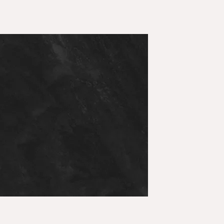
Redes Sociales
Alma Femenina Cabala
Alma Femenina Moda
Alma Femenina Hogar