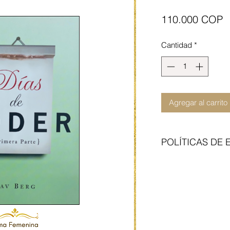
P
110.000 COP
Cantidad
*
Agregar al carrito
POLÍTICAS DE 
Enviamos con transp
del articulo no incl
contraentrega. Cita 