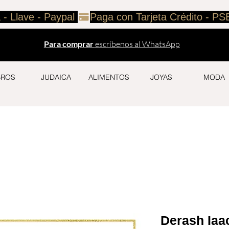
 - Llave - Paypal 
Para comprar
escríbenos al WhatsApp
BROS
JUDAICA
ALIMENTOS
JOYAS
MODA
Derash Iaa