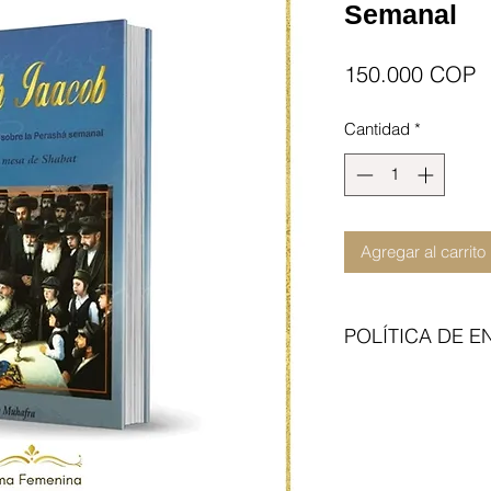
Semanal
P
150.000 COP
Cantidad
*
Agregar al carrito
POLÍTICA DE E
Enviamos con transp
del articulo no incl
contraentrega. Cita 