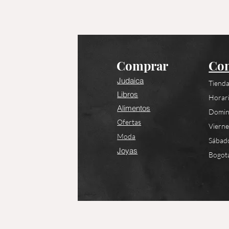
Comprar
Con
Judaica
Tienda
Libros
Horari
Alimentos
Domin
Ofertas
Viern
Moda
Sábad
Joyas
Bogotá