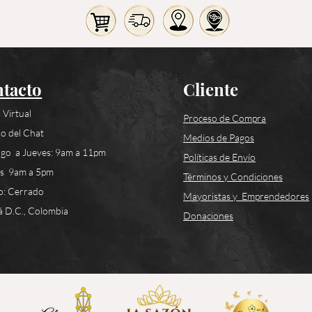
tacto
Cliente
 Virtual
Proceso de Compra
o del Chat
Medios de Pagos
go a Jueves: 9am a 11pm
Políticas de Envío
es 9am a 5pm
Términos y Condiciones
o: Cerrado
Mayoristas y Emprendedores
 D.C., Colombia
Donaciones