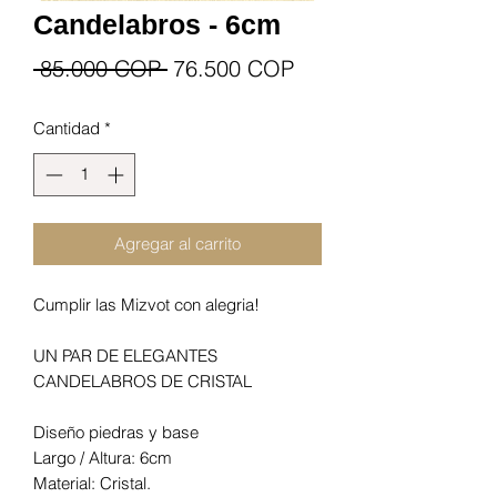
Candelabros - 6cm
Precio
Precio
 85.000 COP 
76.500 COP
de
Cantidad
*
oferta
Agregar al carrito
Cumplir las Mizvot con alegria!
UN PAR DE ELEGANTES
CANDELABROS DE CRISTAL
Diseño piedras y base
Largo / Altura: 6
cm
Material: Cristal
.