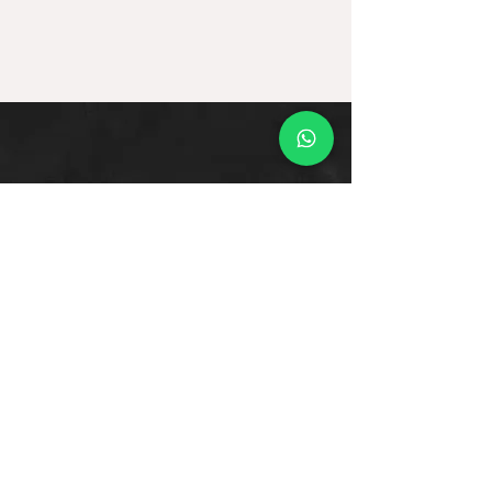
Ofertas
Moda
Joyas
Contacto
Tienda Virtual
Horario del Chat
Domingo a Jueves: 9am a 11pm
Viernes 9am a 5pm
Sábado: Cerrado
Bogotá D.C., Colombia
Cliente
Proceso de Compra
Medios de Pagos