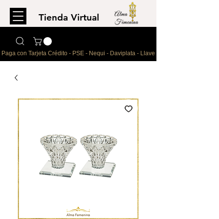
Tienda Virtual
Para comprar
escríbenos al WhatsApp
Paga con Tarjeta Crédito - PSE - Nequi - Daviplata - Llave - Paypal 