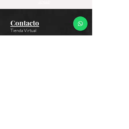
Joyas
Contacto
Tienda Virtual
Horario del Chat
Domingo a Jueves: 9am a 11pm
Viernes 9am a 5pm
Sábado: Cerrado
Bogotá D.C., Colombia
Cliente
Proceso de Compra
Medios de Pagos
Políticas de Envío
Términos y Condiciones