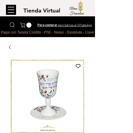
Tienda Virtual
Para comprar
escríbenos al WhatsApp
Paga con Tarjeta Crédito - PSE - Nequi - Daviplata - Llave - Paypal 