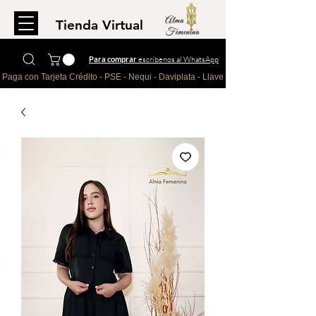
Tienda Virtual
Para comprar
escríbenos al WhatsApp
Paga con Tarjeta Crédito - PSE - Nequi - Daviplata - Llave - Paypal 