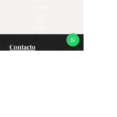
Alimentos
Ofertas
Moda
Joyas
Contacto
Tienda Virtual
Horario del Chat
Domingo a Jueves: 9am a 11pm
Viernes 9am a 5pm
Sábado: Cerrado
Bogotá D.C., Colombia
Cliente