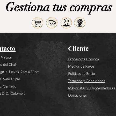
Gestiona tus compras
tacto
Cliente
 Virtual
Proceso de Compra
o del Chat
Medios de Pagos
go a Jueves: 9am a 11pm
Políticas de Envío
es 9am a 5pm
Términos y Condiciones
o: Cerrado
Mayoristas y Emprendedores
 D.C., Colombia
Donaciones