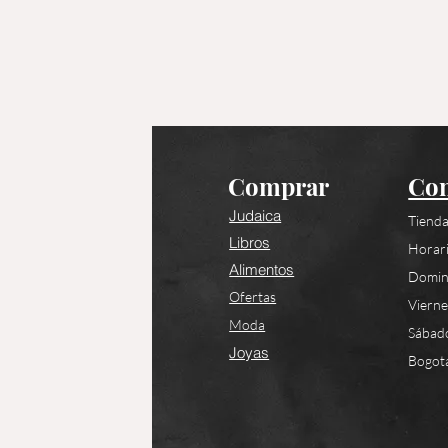
Comprar
Con
Judaica
Tienda
Libros
Horari
Alimentos
Domin
Ofertas
Viern
Moda
Sábad
Joyas
Bogotá