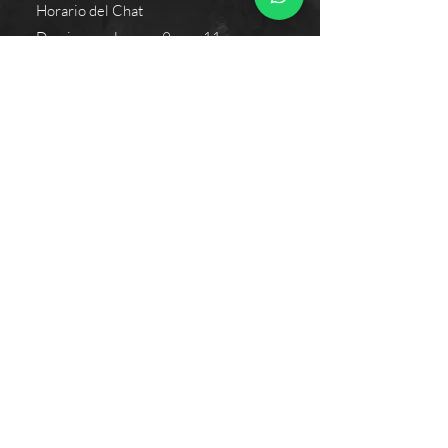
Horario del Chat
Domingo a Jueves: 9am a 11pm
Viernes 9am a 5pm
Sábado: Cerrado
Bogotá D.C., Colombia
Cliente
Proceso de Compra
Medios de Pagos
Políticas de Envío
Términos y Condiciones
Mayoristas y Emprendedores
Donaciones