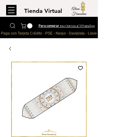
Tienda Virtual
Para comprar
escríbenos al WhatsApp
Paga con Tarjeta Crédito - PSE - Nequi - Daviplata - Llave - Paypal 