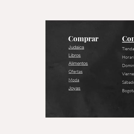
Comprar
Con
Judaica
Tienda
Libros
Horari
Alimentos
Domin
Ofertas
Viern
Moda
Sábad
Joyas
Bogotá