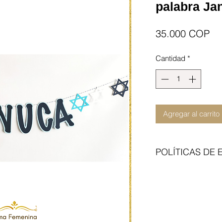
palabra Ja
Pr
35.000 COP
Cantidad
*
Agregar al carrito
POLÍTICAS DE 
Enviamos con transp
del articulo no incl
contraentrega. Cita 