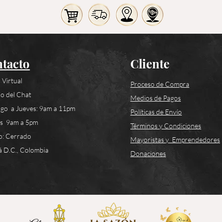
tacto
Cliente
 Virtual
Proceso de Compra
o del Chat
Medios de Pagos
go a Jueves: 9am a 11pm
Políticas de Envío
es 9am a 5pm
Términos y Condiciones
o: Cerrado
Mayoristas y Emprendedores
 D.C., Colombia
Donaciones