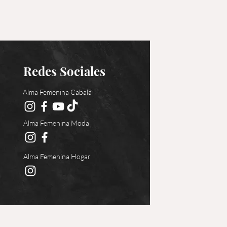
Redes Sociales
Alma Femenina Cabala
Alma Femenina Moda
Alma Femenina Hogar