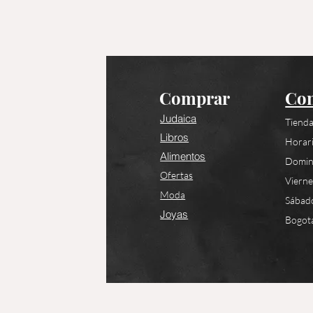
Comprar
Con
Judaica
Tienda
Libros
Horari
Alimentos
Domin
Ofertas
Viern
Moda
Sábad
Joyas
Bogotá