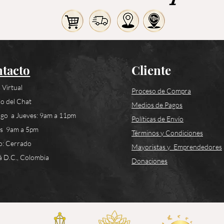
tacto
Cliente
 Virtual
Proceso de Compra
o del Chat
Medios de Pagos
go a Jueves: 9am a 11pm
Políticas de Envío
es 9am a 5pm
Términos y Condiciones
o: Cerrado
Mayoristas y Emprendedores
 D.C., Colombia
Donaciones