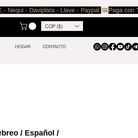
COP ($)
HOGAR
CONTACTO
ebreo / Español /