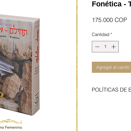
Fonética -
P
175.000 COP
Cantidad
*
Agregar al carrito
POLÍTICAS DE 
Enviamos con transp
del articulo no incl
contraentrega. Cita 