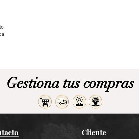
to
ca
Gestiona tus compras
tacto
Cliente