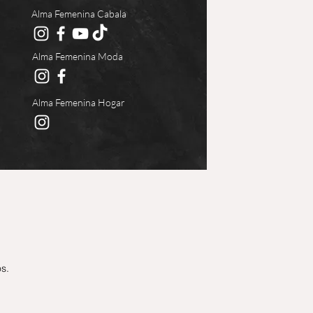
Alma Femenina Cabala
Alma Femenina Moda
Alma Femenina Hogar
s.