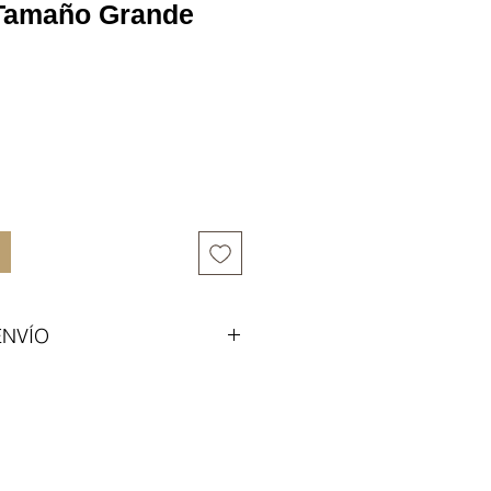
 Tamaño Grande
recio
ENVÍO
ortadoras nacionales, el valor
uye envio. Modalidad de pago
previa para recogerlo en Bogota.