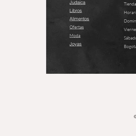
Judaica
Tienda
Libros
Horari
Alimentos
Domin
Ofertas
Viern
Moda
Sábad
Joyas
Bogotá