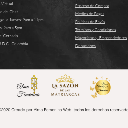
 Virtual
Proceso de Compra
o del Chat
Medios de Pagos
go a Jueves: 9am a 11pm
Políticas de Envío
es 9am a 5pm
Términos y Condiciones
o: Cerrado
Mayoristas y Emprendedores
 D.C., Colombia
Donaciones
©2020 Creado por Alma Femenina Web, todos los derechos reservado