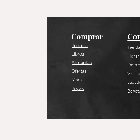
Comprar
Con
Judaica
Tienda
Libros
Horari
Alimentos
Domin
Ofertas
Viern
Moda
Sábad
Joyas
Bogotá