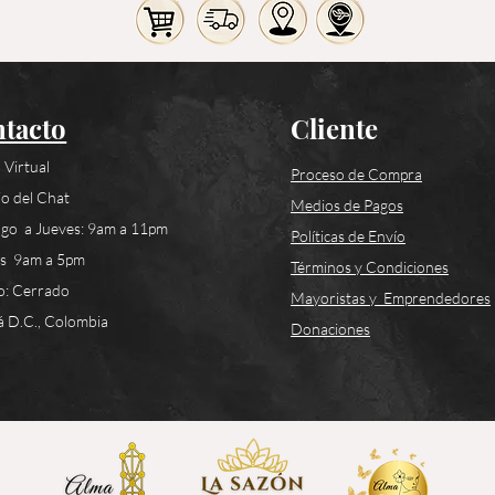
tacto
Cliente
 Virtual
Proceso de Compra
o del Chat
Medios de Pagos
go a Jueves: 9am a 11pm
Políticas de Envío
es 9am a 5pm
Términos y Condiciones
o: Cerrado
Mayoristas y Emprendedores
 D.C., Colombia
Donaciones