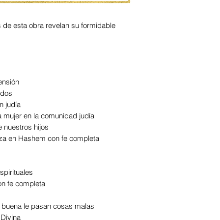
os de esta obra revelan su formidable
ensión
eudos
ón judía
 la mujer en la comunidad judía
e nuestros hijos
nza en Hashem con fe completa
spirituales
on fe completa
nte buena le pasan cosas malas
a Divina