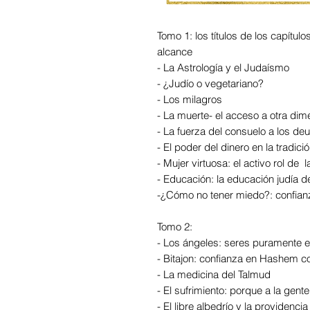
Tomo 1: los títulos de los capítul
alcance
- La Astrología y el Judaísmo
- ¿Judío o vegetariano?
- Los milagros
- La muerte- el acceso a otra dim
- La fuerza del consuelo a los d
- El poder del dinero en la tradici
- Mujer virtuosa: el activo rol de
- Educación: la educación judía d
-¿Cómo no tener miedo?: confia
Tomo 2:
- Los ángeles: seres puramente e
- Bitajon: confianza en Hashem c
- La medicina del Talmud
- El sufrimiento: porque a la ge
- El libre albedrío y la providenci