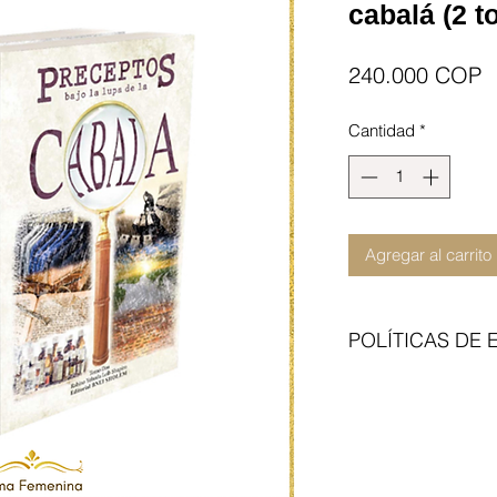
cabalá (2 
P
240.000 COP
Cantidad
*
Agregar al carrito
POLÍTICAS DE 
Enviamos con transp
del articulo no incl
contraentrega. Cita 